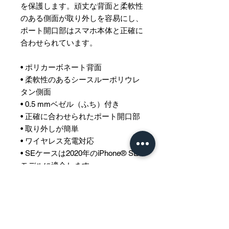
を保護します。頑丈な背面と柔軟性
のある側面が取り外しを容易にし、
ポート開口部はスマホ本体と正確に
合わせられています。
• ポリカーボネート背面
• 柔軟性のあるシースルーポリウレ
タン側面
• 0.5 mmベゼル（ふち）付き
• 正確に合わせられたポート開口部
• 取り外しが簡単
• ワイヤレス充電対応
• SEケースは2020年のiPhone® SE
モデルに適合します
• ブランク製品は中国製と韓国製
免責事項：ケースには、使用前に取
り外す必要がある内側保護フィルム
が含まれている場合があります。