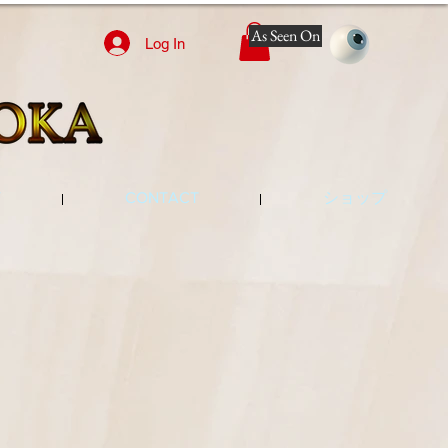
As Seen On
Log In
Y
CONTACT
ショップ