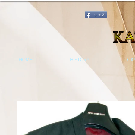
シェア
HOME
HISTORY
CA