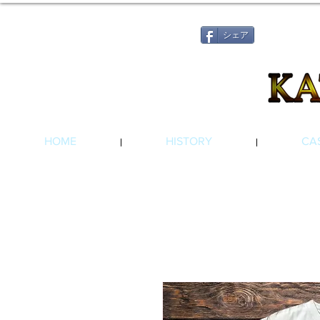
シェア
HOME
HISTORY
CA