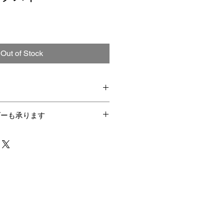
Out of Stock
のため、不良品を除く返品交換はい
ダーも承ります
ズは、大きめとなっております。お
一部を変更するパターンオーダー、
をご希望される場合は、「サイズオ
の寸法をご記入ください。
ーには、別途料金はいっさい頂戴いた