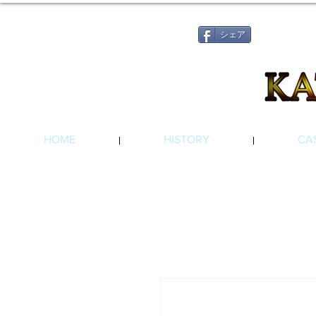
シェア
HOME
HISTORY
CA