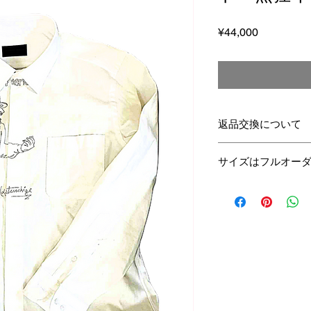
Price
¥44,000
返品交換について
この商品は受注生産
サイズはフルオー
たしかねます。
SからLLの基本サイ
客様が基本サイズの
またはフルオーダー
ーダー」の欄に指定
​このサイズオーダ
しません。