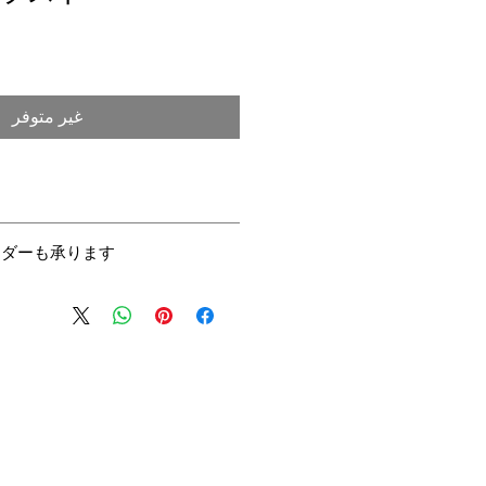
غير متوفر
て
のため、不良品を除く返品交換はい
ーダーも承ります
ズは、大きめとなっております。お
一部を変更するパターンオーダー、
をご希望される場合は、「サイズオ
の寸法をご記入ください。
ーには、別途料金はいっさい頂戴いた