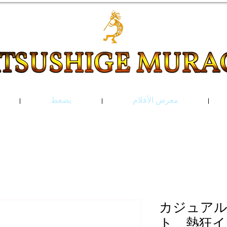
معرض الأفلام
يضعط
カジュア
ト 熱狂イ