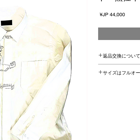
السعر
返品交換につい
この商品は受注生産
サイズはフルオ
たしかねます。
SからLLの基本サイ
客様が基本サイズの
またはフルオーダー
ーダー」の欄に指定
​このサイズオーダ
しません。